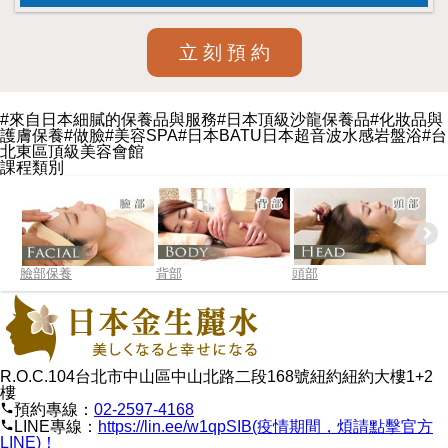
立 刻 預 約
#來自日本細膩的保養品與服務#日本頂級沙龍保養品#化妝品與
護膚保養#做臉#美容SPA#日本BATU日本超音波水感岩盤浴#台
北東區頂級美容會館
課程類別
臉部保養
背部
頭部
腿
R.O.C.104台北市中山區中山北路二段168號紐約紐約大樓1+2
樓
phone
預約專線：
02-2597-4168
phone
LINE專線：
https://lin.ee/w1qpSIB(疫情期間，煩請點擊官方
LINE)！