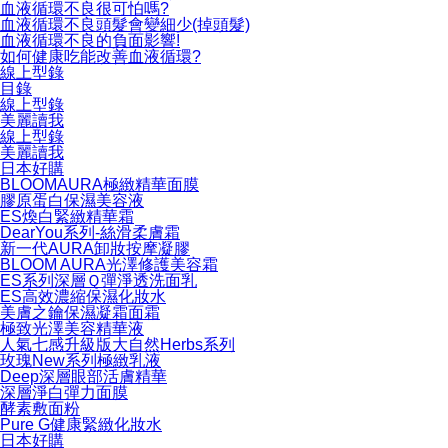
血液循環不良很可怕嗎?
血液循環不良頭髮會變細少(掉頭髮)
血液循環不良的負面影響!
如何健康吃能改善血液循環?
線上型錄
目錄
線上型錄
美麗讀我
線上型錄
美麗讀我
日本好購
BLOOMAURA極緻精華面膜
膠原蛋白保濕美容液
ES煥白緊緻精華霜
DearYou系列-絲滑柔膚霜
新一代AURA卸妝按摩凝膠
BLOOM AURA光澤修護美容霜
ES系列深層Ｑ彈淨透洗面乳
ES高效濃縮保濕化妝水
美膚之鑰保濕凝霜面霜
極致光澤美容精華液
人氣七感升級版大自然Herbs系列
玫瑰New系列極緻乳液
Deep深層眼部活膚精華
深層淨白彈力面膜
酵素敷面粉
Pure G健康緊緻化妝水
日本好購