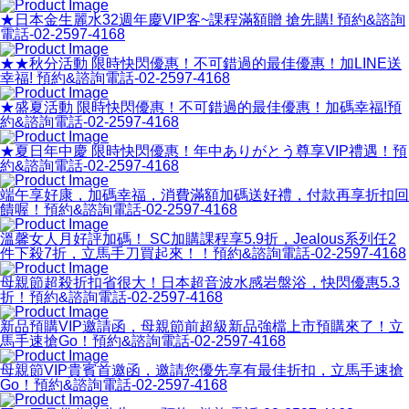
★日本金生麗水32週年慶VIP客~課程滿額贈 搶先購! 預約&諮詢
電話-02-2597-4168
★★秋分活動 限時快閃優惠！不可錯過的最佳優惠！加LINE送
幸福! 預約&諮詢電話-02-2597-4168
★盛夏活動 限時快閃優惠！不可錯過的最佳優惠！加碼幸福!預
約&諮詢電話-02-2597-4168
★夏日年中慶 限時快閃優惠！年中ありがとう尊享VIP禮遇！預
約&諮詢電話-02-2597-4168
端午享好康，加碼幸福，消費滿額加碼送好禮，付款再享折扣回
饋喔！預約&諮詢電話-02-2597-4168
溫馨女人月好評加碼！ SC加購課程享5.9折，Jealous系列任2
件下殺7折，立馬手刀買起來！！預約&諮詢電話-02-2597-4168
母親節超殺折扣省很大！日本超音波水感岩盤浴，快閃優惠5.3
折！預約&諮詢電話-02-2597-4168
新品預購VIP邀請函，母親節前超級新品強檔上市預購來了！立
馬手速搶Go！預約&諮詢電話-02-2597-4168
母親節VIP貴賓首邀函，邀請您優先享有最佳折扣，立馬手速搶
Go！預約&諮詢電話-02-2597-4168