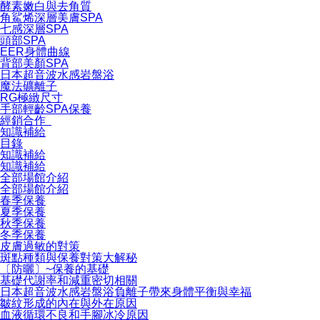
酵素嫩白與去角質
角鯊烯深層美膚SPA
七感深層SPA
頭部SPA
EER身體曲線
背部美顏SPA
日本超音波水感岩盤浴
魔法礦離子
RG極緻尺寸
手部輕齡SPA保養
經銷合作
知識補給
目錄
知識補給
知識補給
全部場館介紹
全部場館介紹
春季保養
夏季保養
秋季保養
冬季保養
皮膚過敏的對策
斑點種類與保養對策大解秘
〔防曬〕~保養的基礎
基礎代謝率和減重密切相關
日本超音波水感岩盤浴負離子帶來身體平衡與幸福
皺紋形成的內在與外在原因
血液循環不良和手腳冰冷原因